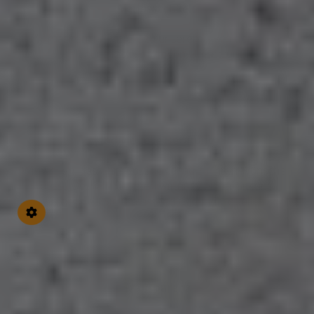
Verlässlichkeit
Wir machen Ihr Projekt zu unserem – von der ersten
Planung bis zur fertigen Umsetzung
Individuelle Beratung
Wir wollen, dass Ihre Lösung genau zu Ihren Wünschen
passt. Deshalb nehmen wir uns Zeit für Sie und
beraten Sie umfassend und individuell
Transparenz