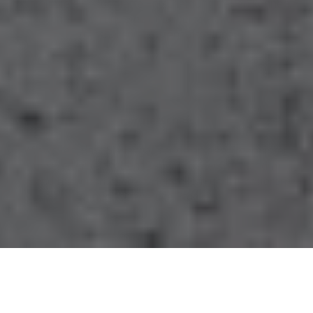
Damit Sie eine fundierte Entscheidung treffen können,
erhalten Sie von uns eine detaillierte Planung und eine
transparente Kostenaufstellung
Partnerschaft
Wir wollen, dass Sie lange Freude an den Ergebnissen
unserer Arbeit haben. Daher arbeiten wir Hand in
Hand mit renommierten Herstellern und installieren
nur hochwertige Produkte
Zusammenarbeit
Unser Ziel ist, dass Sie sich wohlfühlen – und das in