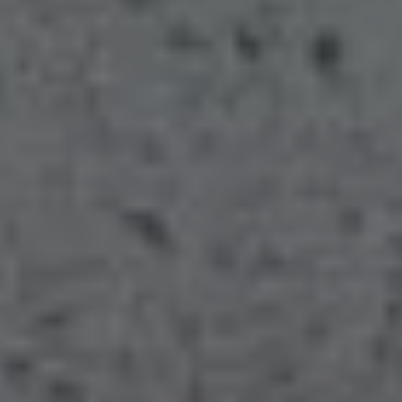
Heizungssysteme, Gasanlagen oder Dächer – wir sind Ihr
kompetenter Meisterbetrieb und das mit über 40
Jahren Erfahrung bei Erneuerungen, Reparaturen und
Wartungen.
Bad
Heizung
Haustechnik