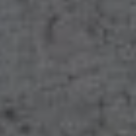
Modernisierung, Wartung oder
Reparatur – wir freuen uns auf Ihre
Anfrage
Sie entscheiden, wie Sie mit uns in Kontakt treten
wollen. Unter Telefon
040 825959
sind wir freundlich,
gewissenhaft und ehrlich für Ihre Wünsche und Fragen
da.
Montag – Donnerstag:
7.30 - 17.00 Uhr
Freitag:
7.30 - 14.00 Uhr
Sie können aber auch gerne das Kontaktformular nutzen
und uns kurz schildern, ob es z. B. um einen Badumbau,
die Wartung Ihrer Heizung oder einen tropfenden
Wasserhahn geht. Wir melden uns bei Ihnen, um Ihr
Anliegen zu besprechen oder einen Termin zu
vereinbaren.