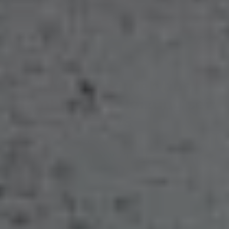
Ihr Fachbetrieb aus
Hamburg für Heizung seit
1976
Siegfried Abram Sanitärtechnik
GmbH – Ihr Partner für HEIZUNG,
SANITÄR, HAUSTECHNIK
Ihr Fachbetrieb für Gebäude- und Energietechnik in
Hamburg
Ein Betrieb, viele Leistungen: Willkommen bei Siegfried
Abram Sanitärtechnik GmbH. Ob Sanitär,