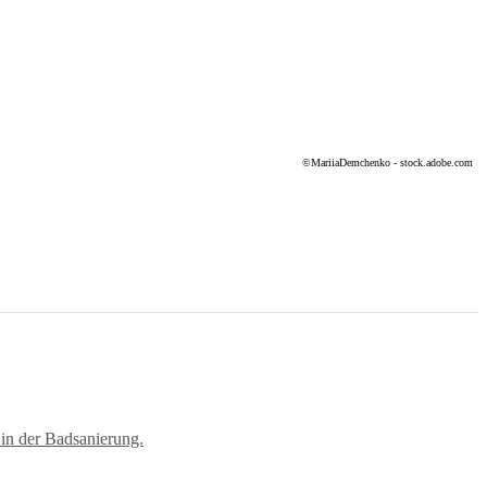
©MariiaDemchenko - stock.adobe.com
in der Badsanierung.