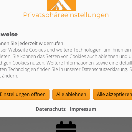
Privatsphäre­einstellungen
Qualität vom Fachmann
nweise
Wir verbauen ausschließlich
Markenprodukte führender Hersteller
en Sie jederzeit widerrufen.
Sie profitieren von umfassenden Garantie-
ser Webseite Cookies und weitere Technologien, um Ihnen ein
ür
und Serviceleistungen
ieten. Sie können das Setzen von Cookies auch ablehnen und un
Wir übernehmen für Sie die Installation,
igen Cookies nutzen. Weitere Informationen, sowie eine detaill
Instandhaltung und Reparatur
ten Technologien finden Sie in unserer Datenschutzerklärung. S
t ändern.
Einstellungen öffnen
Alle ablehnen
Alle akzeptiere
Datenschutz
Impressum