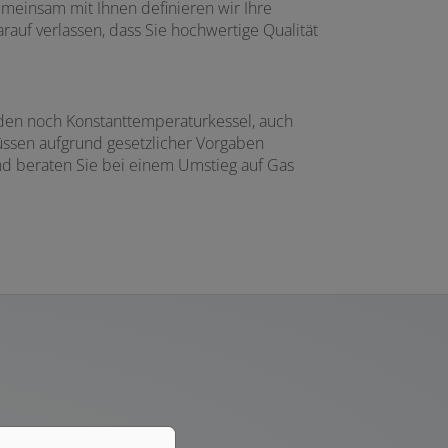
meinsam mit Ihnen definieren wir Ihre
auf verlassen, dass Sie hochwertige Qualität
rden noch Konstanttemperaturkessel, auch
üssen aufgrund gesetzlicher Vorgaben
und beraten Sie bei einem Umstieg auf Gas