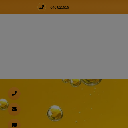
040 825959
d schließen
ließen
 schließen