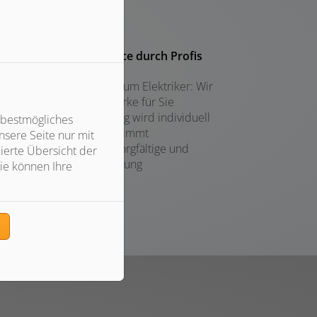
Installation und Service durch Profis
Vom Schornsteinfeger zum Elektriker: Wir
koordinieren alle Gewerke für Sie
Ihre Öl- oder Gasheizung wird individuell
 bestmögliches
auf Ihr Gebäude abgestimmt
sere Seite nur mit
Wir versprechen eine sorgfältige und
ierte Übersicht der
termingerechte Ausführung
ie können Ihre
n