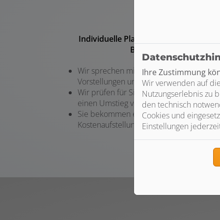
Individuelle Planung und persönliche
Beratung
Datenschutzhi
Wir sprechen mit Ihnen über Ihre
Ihre Zustimmung könn
Vorstellungen und Wünsche
Wir verwenden auf die
Wir prüfen für Sie die Voraussetzungen f
Nutzungserlebnis zu b
einen Umstieg von Öl auf Gas
den technisch notwend
Sie bekommen eine transparente
Cookies und eingesetz
Kostenaufstellung und Beratung
Einstellungen jederzei