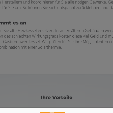
Herstellern und koordinieren für Sie alle nötigen Gewerke. Ge
für Sie um. So können Sie sich entspannt zurücklehnen und dar
ommt es an
 Sie alte Heizkessel ersetzen. In vielen älteren Gebäuden we
en des schlechten Wirkungsgrads kosten diese viel Geld und m
er Gasbrennwertkessel. Wir prüfen für Sie Ihre Möglichkeiten 
mbination mit einer Solarthermie.
Ihre Vorteile