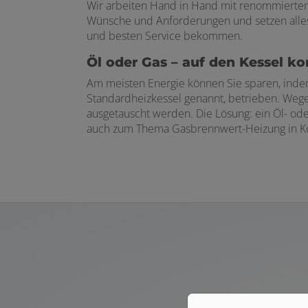
Wir arbeiten Hand in Hand mit renommierten 
Wünsche und Anforderungen und setzen alles 
und besten Service bekommen.
Öl oder Gas – auf den Kessel k
Am meisten Energie können Sie sparen, indem
Standardheizkessel genannt, betrieben. Weg
ausgetauscht werden. Die Lösung: ein Öl- od
auch zum Thema Gasbrennwert-Heizung in Ko