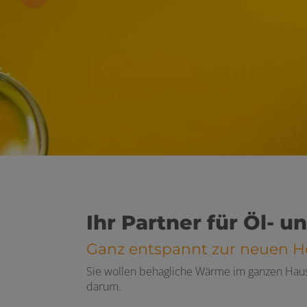
 und schließen
fnen und schließen
en und schließen
schließen
Ihr Partner für Öl- 
Ganz entspannt zur neuen H
Sie wollen behagliche Wärme im ganzen Haus
darum.