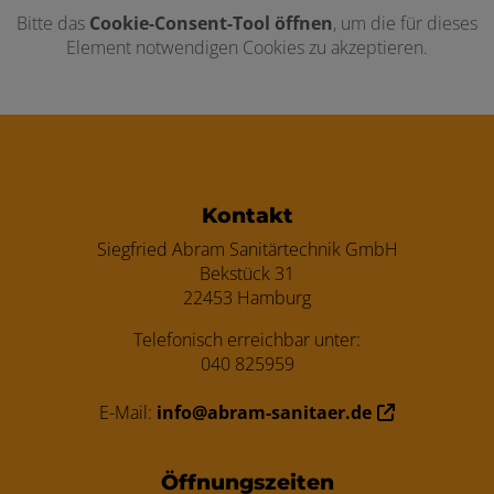
Bitte das
Cookie-Consent-Tool öffnen
, um die für dieses
Element notwendigen Cookies zu akzeptieren.
Footer - Kontaktdaten und Öffnungszei
Kontakt
Siegfried Abram Sanitärtechnik GmbH
Bekstück 31
22453 Hamburg
Telefonisch erreichbar unter:
040 825959
E-Mail:
info@abram-sanitaer.de
Öffnungszeiten