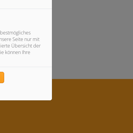
 bestmögliches
sere Seite nur mit
ierte Übersicht der
ie können Ihre
okies zu akzeptieren.
n