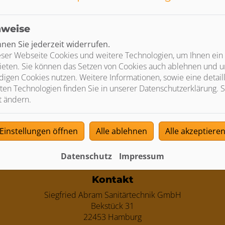
nweise
en Sie jederzeit widerrufen.
ser Webseite Cookies und weitere Technologien, um Ihnen ein
ieten. Sie können das Setzen von Cookies auch ablehnen und un
igen Cookies nutzen. Weitere Informationen, sowie eine detaill
ten Technologien finden Sie in unserer Datenschutzerklärung. S
t ändern.
sent-Tool öffnen
, um die für dieses Element notwendigen Co
Einstellungen öffnen
Alle ablehnen
Alle akzeptiere
Datenschutz
Impressum
ten
Kontakt
Siegfried Abram Sanitärtechnik GmbH
Bekstück 31
22453 Hamburg