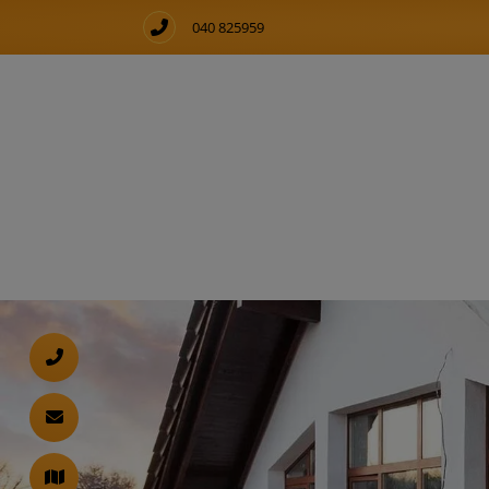
040 825959
d schließen
ließen
 schließen
 und schließen
fnen und schließen