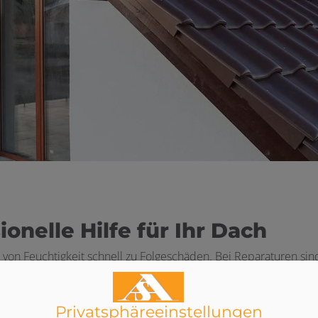
onelle Hilfe für Ihr Dach
 von Feuchtigkeit schnell zu Folgeschäden. Bei Reparaturen sind
usch von Dachpfannen bis zur Sanierung Ihrer Regenrinne – wir
Privatsphäre­einstellungen