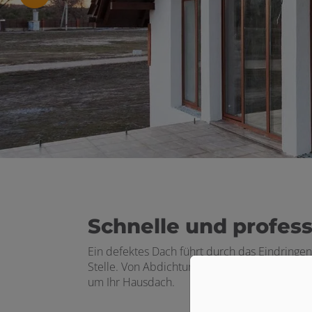
en und schließen
schließen
Schnelle und professi
Ein defektes Dach führt durch das Eindringen
Stelle. Von Abdichtungsarbeiten über den Ta
um Ihr Hausdach.